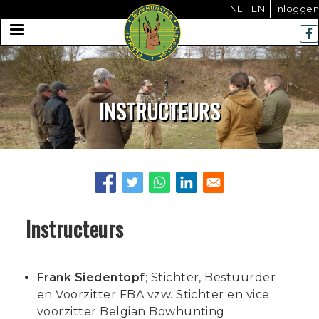
User
Skip
NL
EN
inloggen
to
MENU
acco
main
menu
navigation
INSTRUCTEURS
Instructeurs
Frank Siedentopf
; Stichter, Bestuurder
en Voorzitter FBA vzw. Stichter en vice
voorzitter Belgian Bowhunting